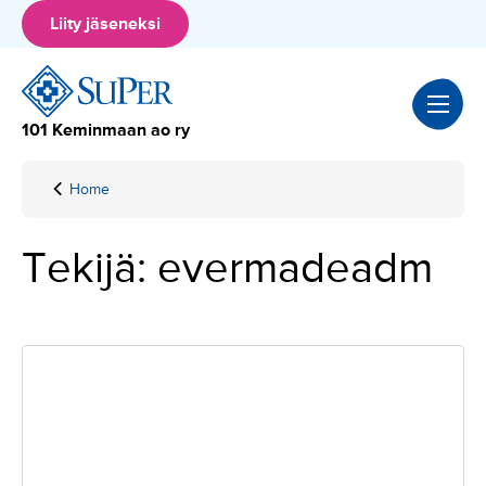
Hyppää
Liity jäseneksi
sisältöön
101 Keminmaan ao ry
Home
Archives for
evermadeadm
Tekijä:
evermadeadm