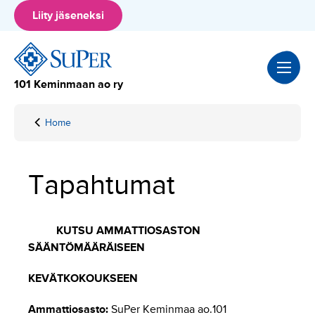
Hyppää
Liity jäseneksi
sisältöön
101 Keminmaan ao ry
Home
Tapahtumat
Tapahtumat
KUTSU AMMATTIOSASTON
SÄÄNTÖMÄÄRÄISEEN
KEVÄTKOKOUKSEEN
Ammattiosasto:
SuPer Keminmaa ao.101