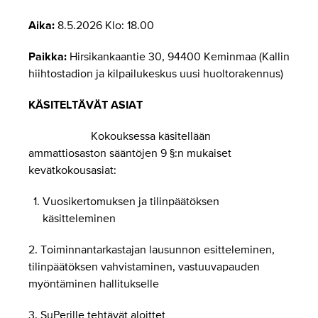
Aika:
8.5.2026 Klo: 18.00
Paikka:
Hirsikankaantie 30, 94400 Keminmaa (Kallin
hiihtostadion ja kilpailukeskus uusi huoltorakennus)
KÄSITELTÄVÄT ASIAT
Kokouksessa käsitellään
ammattiosaston sääntöjen 9 §:n mukaiset
kevätkokousasiat:
Vuosikertomuksen ja tilinpäätöksen
käsitteleminen
2. Toiminnantarkastajan lausunnon esitteleminen,
tilinpäätöksen vahvistaminen, vastuuvapauden
myöntäminen hallitukselle
3. SuPerille tehtävät aloittet