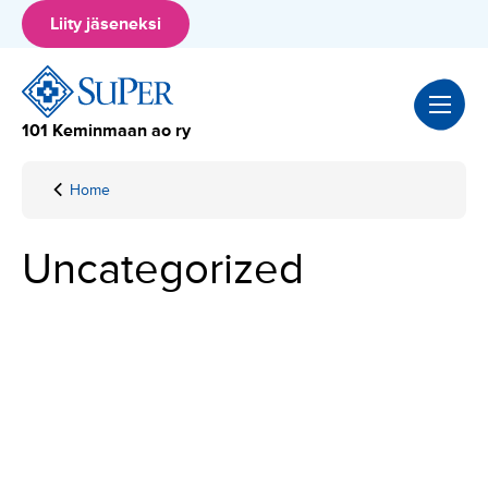
Hyppää
Liity jäseneksi
sisältöön
101 Keminmaan ao ry
Home
Uncategorized
K
Uncategorized
a
t
e
g