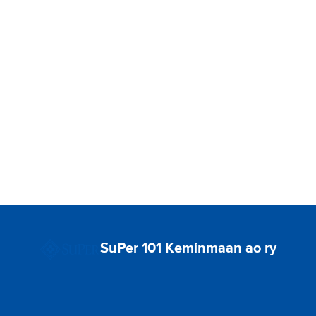
o
r
i
a
t
:
SuPer 101 Keminmaan ao ry